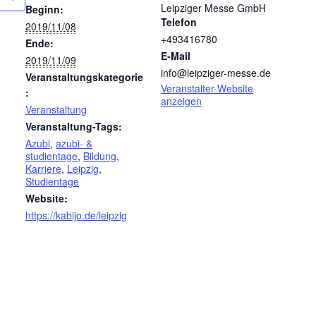
Leipziger Messe GmbH
Beginn:
Telefon
2019/11/08
+493416780
Ende:
E-Mail
2019/11/09
info@leipziger-messe.de
Veranstaltungskategorie
Veranstalter-Website
:
anzeigen
Veranstaltung
Veranstaltung-Tags:
Azubi
,
azubi- &
studientage
,
Bildung
,
Karriere
,
Leipzig
,
Studientage
Website:
https://kabijo.de/leipzig