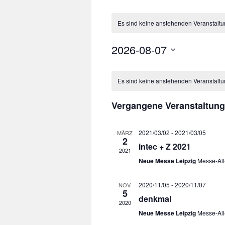
Es sind keine anstehenden Veranstalt
2026-08-07
Datum
Kalender
wählen.
von
Es sind keine anstehenden Veranstalt
Veranstaltungen
Vergangene Veranstaltun
2021/03/02
-
2021/03/05
MÄRZ
2
intec + Z 2021
2021
Neue Messe Leipzig
Messe-All
2020/11/05
-
2020/11/07
NOV.
5
denkmal
2020
Neue Messe Leipzig
Messe-All