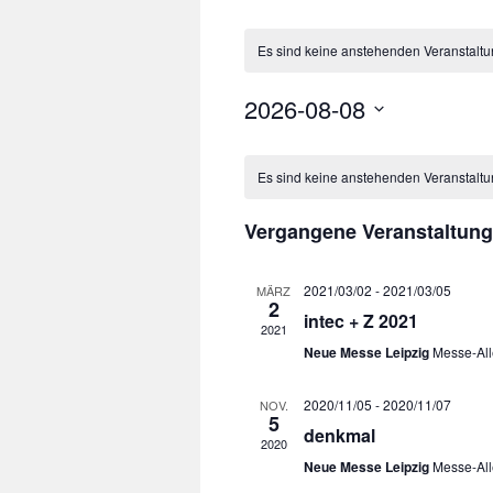
Es sind keine anstehenden Veranstalt
2026-08-08
Datum
Kalender
wählen.
von
Es sind keine anstehenden Veranstalt
Veranstaltungen
Vergangene Veranstaltun
2021/03/02
-
2021/03/05
MÄRZ
2
intec + Z 2021
2021
Neue Messe Leipzig
Messe-All
2020/11/05
-
2020/11/07
NOV.
5
denkmal
2020
Neue Messe Leipzig
Messe-All