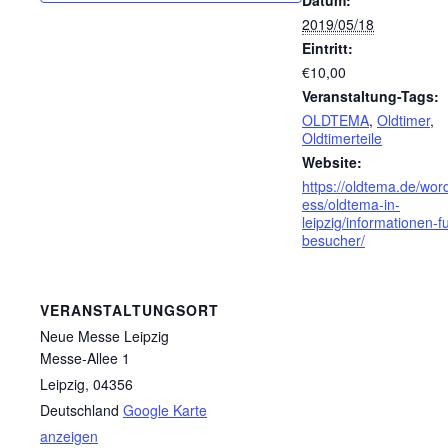
Datum:
2019/05/18
Eintritt:
€10,00
Veranstaltung-Tags:
OLDTEMA
,
Oldtimer
,
Oldtimerteile
Website:
https://oldtema.de/wor
ess/oldtema-in-
leipzig/informationen-f
besucher/
VERANSTALTUNGSORT
Neue Messe Leipzig
Messe-Allee 1
Leipzig
,
04356
Deutschland
Google Karte
anzeigen