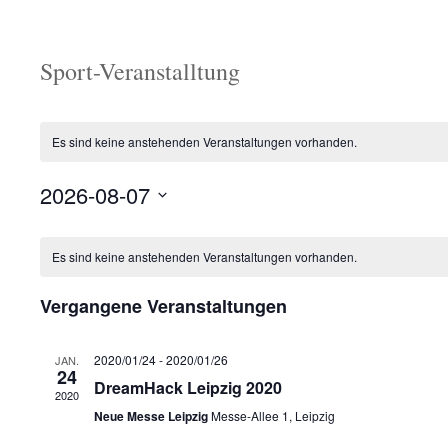
Sport-Veranstalltung
Es sind keine anstehenden Veranstaltungen vorhanden.
2026-08-07
Datum
Kalender
wählen.
von
Es sind keine anstehenden Veranstaltungen vorhanden.
Veranstaltungen
Vergangene Veranstaltungen
2020/01/24
-
2020/01/26
JAN.
24
DreamHack Leipzig 2020
2020
Neue Messe Leipzig
Messe-Allee 1, Leipzig