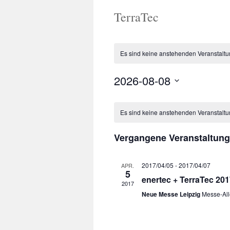
TerraTec
Es sind keine anstehenden Veranstalt
2026-08-08
Datum
Kalender
wählen.
von
Es sind keine anstehenden Veranstalt
Veranstaltungen
Vergangene Veranstaltun
2017/04/05
-
2017/04/07
APR.
5
enertec + TerraTec 201
2017
Neue Messe Leipzig
Messe-All