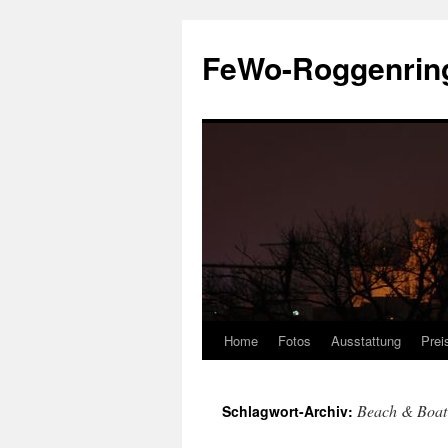
Zum
Inhalt
FeWo-Roggenring
springen
Home
Fotos
Ausstattung
Prei
Beach & Boat
Schlagwort-Archiv: