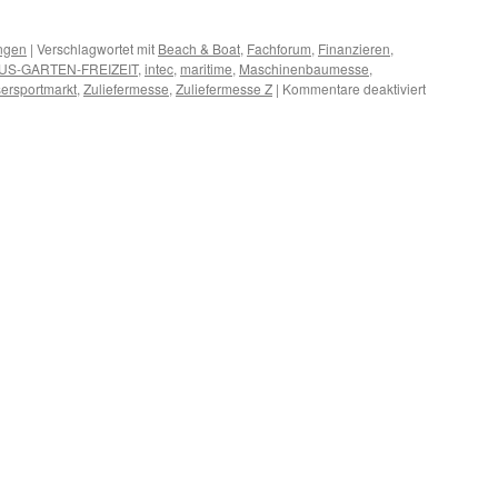
ngen
|
Verschlagwortet mit
Beach & Boat
,
Fachforum
,
Finanzieren
,
US-GARTEN-FREIZEIT
,
intec
,
maritime
,
Maschinenbaumesse
,
für
ersportmarkt
,
Zuliefermesse
,
Zuliefermesse Z
|
Kommentare deaktiviert
Termine
Februar
2013