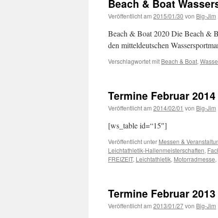
Beach & Boat Wassers
Veröffentlicht am
2015/01/30
von
Big-Jim
Beach & Boat 2020 Die Beach & Boat
den mitteldeutschen Wassersportmar
Verschlagwortet mit
Beach & Boat
,
Wasse
Termine Februar 2014
Veröffentlicht am
2014/02/01
von
Big-Jim
[ws_table id=“15″]
Veröffentlicht unter
Messen & Veranstaltu
Leichtathletik-Hallenmeisterschaften
,
Fac
FREIZEIT
,
Leichtathletik
,
Motorradmesse
,
Termine Februar 2013
Veröffentlicht am
2013/01/27
von
Big-Jim