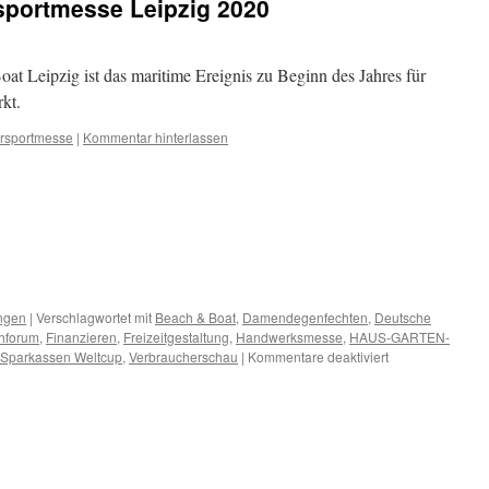
portmesse Leipzig 2020
 Leipzig ist das maritime Ereignis zu Beginn des Jahres für
kt.
rsportmesse
|
Kommentar hinterlassen
ngen
|
Verschlagwortet mit
Beach & Boat
,
Damendegenfechten
,
Deutsche
hforum
,
Finanzieren
,
Freizeitgestaltung
,
Handwerksmesse
,
HAUS-GARTEN-
für
Sparkassen Weltcup
,
Verbraucherschau
|
Kommentare deaktiviert
Termine
Februar
2014