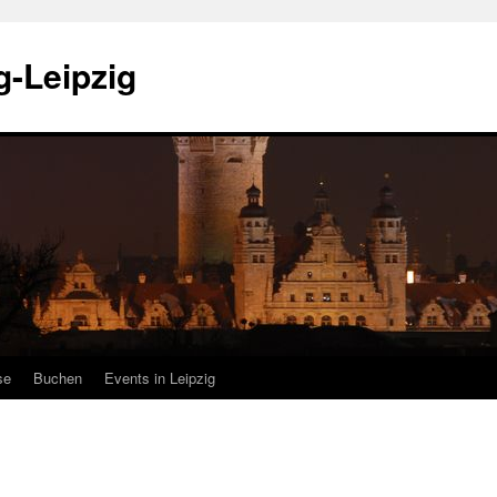
-Leipzig
se
Buchen
Events in Leipzig