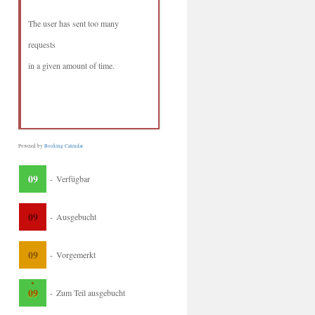
The user has sent too many
requests
in a given amount of time.
Powered by
Booking Calendar
09
-
Verfügbar
09
-
Ausgebucht
09
-
Vorgemerkt
·
09
-
Zum Teil ausgebucht