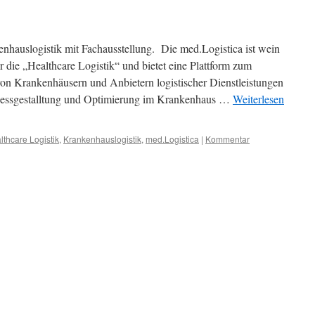
hauslogistik mit Fachausstellung. Die med.Logistica ist wein
ür die „Healthcare Logistik“ und bietet eine Plattform zum
on Krankenhäusern und Anbietern logistischer Dienstleistungen
ozessgestalltung und Optimierung im Krankenhaus …
Weiterlesen
lthcare Logistik
,
Krankenhauslogistik
,
med.Logistica
|
Kommentar