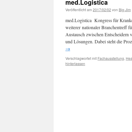
med.Logistica
Veröffentlicht am
2017/02/02
von
Big-Jim
med.Logistica Kongress für Kranken
weiterer nationaler Branchentreff f
Austausch zwischen Entscheidern v
und Lösungen. Dabei steht die Pr
→
Verschlagwortet mit
Fachausstellung
,
Hea
hinterlassen