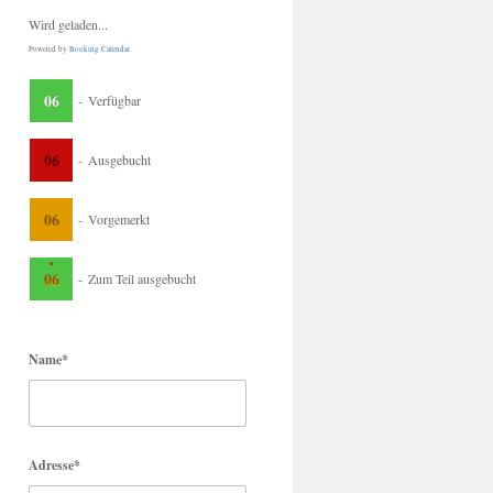
Wird geladen...
Powered by
Booking Calendar
06
-
Verfügbar
06
-
Ausgebucht
06
-
Vorgemerkt
·
06
-
Zum Teil ausgebucht
Name*
Adresse*