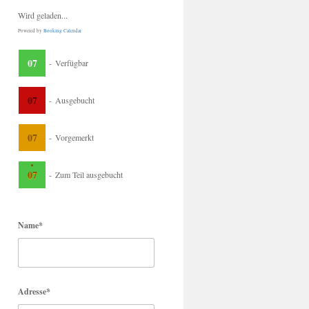
Wird geladen...
Powered by
Booking Calendar
07
-
Verfügbar
07
-
Ausgebucht
07
-
Vorgemerkt
·
07
-
Zum Teil ausgebucht
Name*
Adresse*