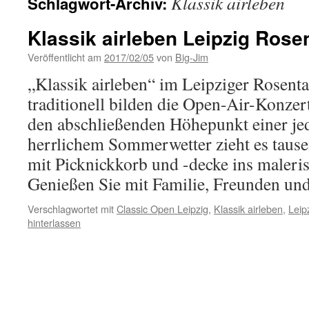
Klassik airleben
Schlagwort-Archiv:
Klassik airleben Leipzig Rose
Veröffentlicht am
2017/02/05
von
Big-Jim
„Klassik airleben“ im Leipziger Rosenta
traditionell bilden die Open-Air-Konzer
den abschließenden Höhepunkt einer jed
herrlichem Sommerwetter zieht es taus
mit Picknickkorb und -decke ins maleris
Genießen Sie mit Familie, Freunden u
Verschlagwortet mit
Classic Open Leipzig
,
Klassik airleben
,
Leip
hinterlassen