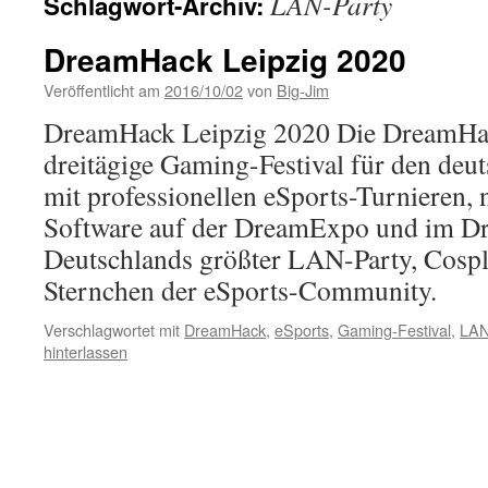
LAN-Party
Schlagwort-Archiv:
DreamHack Leipzig 2020
Veröffentlicht am
2016/10/02
von
Big-Jim
DreamHack Leipzig 2020 Die DreamHack
dreitägige Gaming-Festival für den de
mit professionellen eSports-Turnieren, 
Software auf der DreamExpo und im D
Deutschlands größter LAN-Party, Cospl
Sternchen der eSports-Community.
Verschlagwortet mit
DreamHack
,
eSports
,
Gaming-Festival
,
LAN
hinterlassen