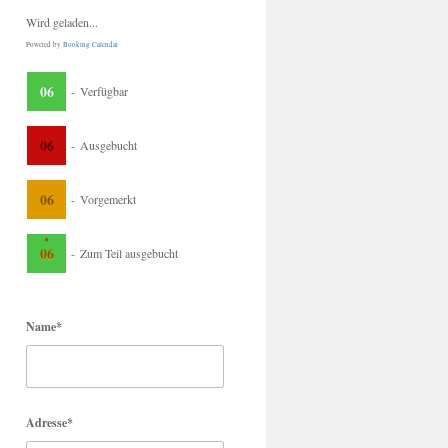
Wird geladen...
Powered by
Booking Calendar
06
-
Verfügbar
06
-
Ausgebucht
06
-
Vorgemerkt
·
06
-
Zum Teil ausgebucht
Name*
Adresse*