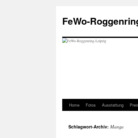
Zum
Inhalt
FeWo-Roggenring
springen
Home
Fotos
Ausstattung
Prei
Manga
Schlagwort-Archiv: