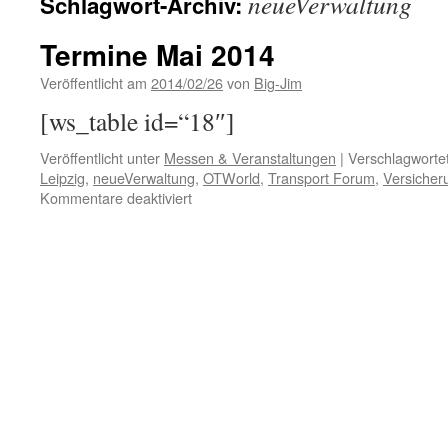
neueVerwaltung
Schlagwort-Archiv:
Termine Mai 2014
Veröffentlicht am
2014/02/26
von
Big-Jim
[ws_table id=“18″]
Veröffentlicht unter
Messen & Veranstaltungen
|
Verschlagwortet
Leipzig
,
neueVerwaltung
,
OTWorld
,
Transport Forum
,
Versiche
für
Kommentare deaktiviert
Termine
Mai
2014