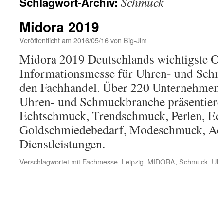
Schmuck
Schlagwort-Archiv:
Midora 2019
Veröffentlicht am
2016/05/16
von
Big-Jim
Midora 2019 Deutschlands wichtigste O
Informationsmesse für Uhren- und Sch
den Fachhandel. Über 220 Unternehme
Uhren- und Schmuckbranche präsentier
Echtschmuck, Trendschmuck, Perlen, Ed
Goldschmiedebedarf, Modeschmuck, Ac
Dienstleistungen.
Verschlagwortet mit
Fachmesse
,
Leipzig
,
MIDORA
,
Schmuck
,
U