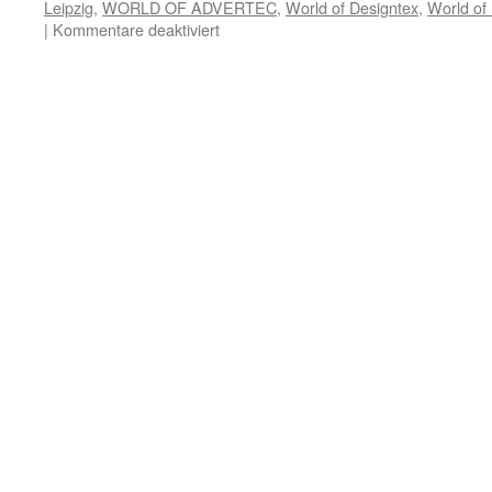
Leipzig
,
WORLD OF ADVERTEC
,
World of Designtex
,
World of
für
|
Kommentare deaktiviert
Termine
März
2013