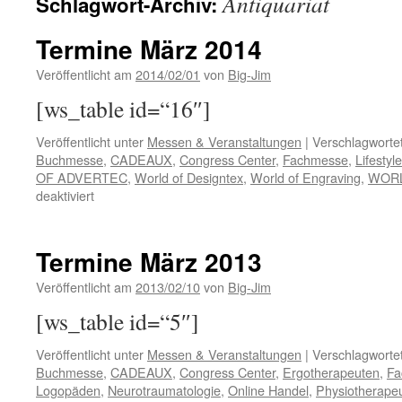
Antiquariat
Schlagwort-Archiv:
Termine März 2014
Veröffentlicht am
2014/02/01
von
Big-Jim
[ws_table id=“16″]
Veröffentlicht unter
Messen & Veranstaltungen
|
Verschlagwortet
Buchmesse
,
CADEAUX
,
Congress Center
,
Fachmesse
,
Lifestyl
OF ADVERTEC
,
World of Designtex
,
World of Engraving
,
WORL
für
deaktiviert
Termine
März
2014
Termine März 2013
Veröffentlicht am
2013/02/10
von
Big-Jim
[ws_table id=“5″]
Veröffentlicht unter
Messen & Veranstaltungen
|
Verschlagwortet
Buchmesse
,
CADEAUX
,
Congress Center
,
Ergotherapeuten
,
Fa
Logopäden
,
Neurotraumatologie
,
Online Handel
,
Physiotherape