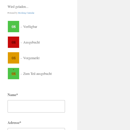
Wird geladen...
Powered by
Booking Calendar
08
-
Verfügbar
08
-
Ausgebucht
08
-
Vorgemerkt
·
08
-
Zum Teil ausgebucht
Name*
Adresse*