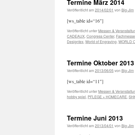
Termine März 2014
Veröffentlicht am
2014/02/01
von
Big-Jim
[ws_table id=“16″]
Veröffentlicht unter
Messen & Veranstaltu
CADEAUX
,
Congress Center
,
Fachmesse
Designtex
,
World of Engraving
,
WORLD O
Termine Oktober 2013
Veröffentlicht am
2013/06/05
von
Big-Jim
[ws_table id=“11″]
Veröffentlicht unter
Messen & Veranstaltu
hobby spiel
,
PFLEGE + HOMECARE
,
SH
Termine Juni 2013
Veröffentlicht am
2013/04/01
von
Big-Jim