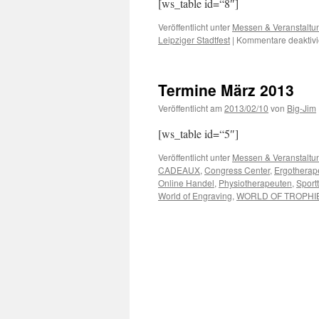
[ws_table id=“8″]
Veröffentlicht unter
Messen & Veranstaltu
Leipziger Stadtfest
|
Kommentare deaktivi
Termine März 2013
Veröffentlicht am
2013/02/10
von
Big-Jim
[ws_table id=“5″]
Veröffentlicht unter
Messen & Veranstaltu
CADEAUX
,
Congress Center
,
Ergotherap
Online Handel
,
Physiotherapeuten
,
Sport
World of Engraving
,
WORLD OF TROPHI