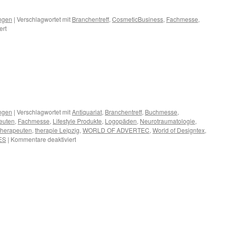
ngen
|
Verschlagwortet mit
Branchentreff
,
CosmeticBusiness
,
Fachmesse
,
für
ert
Termine
Juni
2013
ngen
|
Verschlagwortet mit
Antiquariat
,
Branchentreff
,
Buchmesse
,
euten
,
Fachmesse
,
Lifestyle Produkte
,
Logopäden
,
Neurotraumatologie
,
therapeuten
,
therapie Leipzig
,
WORLD OF ADVERTEC
,
World of Designtex
,
für
ES
|
Kommentare deaktiviert
Termine
März
2013