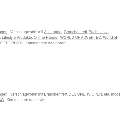
ngen
|
Verschlagwortet mit
Antiquariat
,
Branchentreff
,
Buchmesse
,
,
Lifestyle Produkte
,
Online Handel
,
WORLD OF ADVERTEC
,
World of
für
F TROPHIES
|
Kommentare deaktiviert
Termine
März
2014
ngen
|
Verschlagwortet mit
Branchentreff
,
DESIGNERS OPEN
,
efa
,
modell
für
KG
|
Kommentare deaktiviert
Termine
Oktober
2013