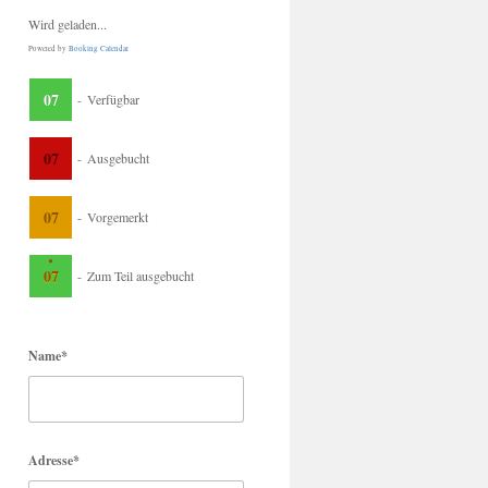
Wird geladen...
Powered by
Booking Calendar
07
-
Verfügbar
07
-
Ausgebucht
07
-
Vorgemerkt
·
07
-
Zum Teil ausgebucht
Name*
Adresse*