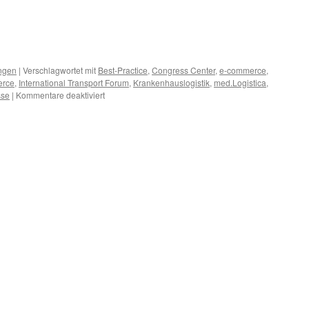
ngen
|
Verschlagwortet mit
Best-Practice
,
Congress Center
,
e-commerce
,
erce
,
International Transport Forum
,
Krankenhauslogistik
,
med.Logistica
,
für
sse
|
Kommentare deaktiviert
Termine
Mai
2013