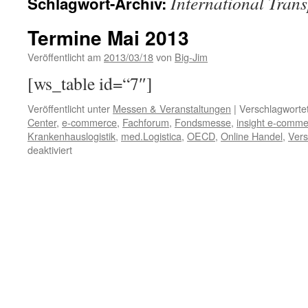
International Tran
Schlagwort-Archiv:
Termine Mai 2013
Veröffentlicht am
2013/03/18
von
Big-Jim
[ws_table id=“7″]
Veröffentlicht unter
Messen & Veranstaltungen
|
Verschlagwortet
Center
,
e-commerce
,
Fachforum
,
Fondsmesse
,
insight e-comm
Krankenhauslogistik
,
med.Logistica
,
OECD
,
Online Handel
,
Ver
für
deaktiviert
Termine
Mai
2013