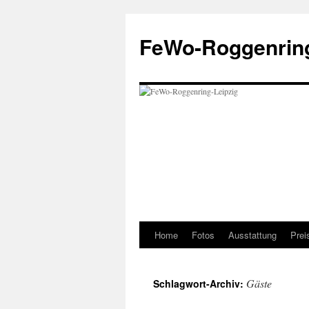
Zum
Inhalt
FeWo-Roggenring
springen
Home
Fotos
Ausstattung
Prei
Gäste
Schlagwort-Archiv: