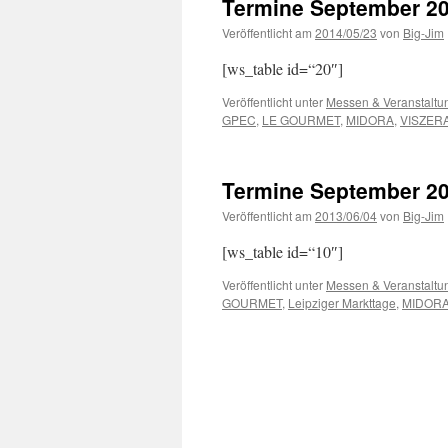
Termine September 2
Veröffentlicht am
2014/05/23
von
Big-Jim
[ws_table id=“20″]
Veröffentlicht unter
Messen & Veranstaltu
GPEC
,
LE GOURMET
,
MIDORA
,
VISZER
Termine September 2
Veröffentlicht am
2013/06/04
von
Big-Jim
[ws_table id=“10″]
Veröffentlicht unter
Messen & Veranstaltu
GOURMET
,
Leipziger Markttage
,
MIDOR