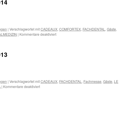
014
ngen
|
Verschlagwortet mit
CADEAUX
,
COMFORTEX
,
FACHDENTAL
,
Gäste
,
für
ALMEDIZIN
|
Kommentare deaktiviert
Termine
September
2014
013
ngen
|
Verschlagwortet mit
CADEAUX
,
FACHDENTAL
,
Fachmesse
,
Gäste
,
LE
für
A
|
Kommentare deaktiviert
Termine
September
2013