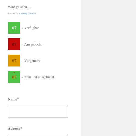
Wird geladen...
Powered by
Booking Calendar
07
-
Verfügbar
07
-
Ausgebucht
07
-
Vorgemerkt
·
07
-
Zum Teil ausgebucht
Name*
Adresse*