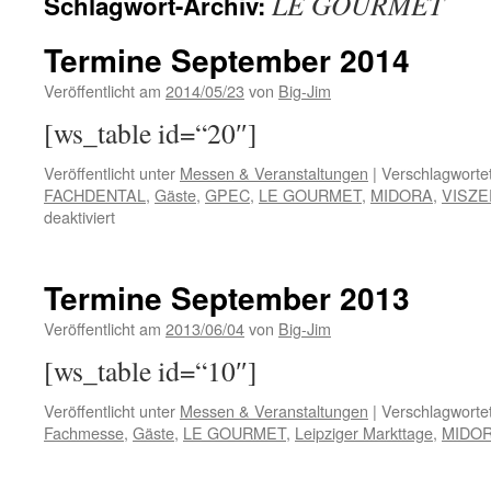
LE GOURMET
Schlagwort-Archiv:
Termine September 2014
Veröffentlicht am
2014/05/23
von
Big-Jim
[ws_table id=“20″]
Veröffentlicht unter
Messen & Veranstaltungen
|
Verschlagwortet
FACHDENTAL
,
Gäste
,
GPEC
,
LE GOURMET
,
MIDORA
,
VISZE
für
deaktiviert
Termine
September
2014
Termine September 2013
Veröffentlicht am
2013/06/04
von
Big-Jim
[ws_table id=“10″]
Veröffentlicht unter
Messen & Veranstaltungen
|
Verschlagwortet
Fachmesse
,
Gäste
,
LE GOURMET
,
Leipziger Markttage
,
MIDO