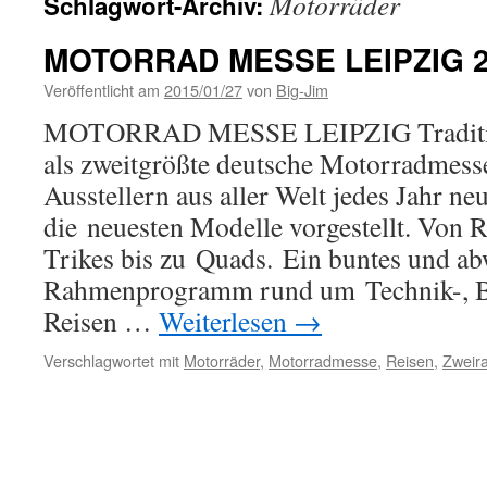
Motorräder
Schlagwort-Archiv:
MOTORRAD MESSE LEIPZIG 2
Veröffentlicht am
2015/01/27
von
Big-Jim
MOTORRAD MESSE LEIPZIG Traditions
als zweitgrößte deutsche Motorradmess
Ausstellern aus aller Welt jedes Jahr ne
die neuesten Modelle vorgestellt. Von R
Trikes bis zu Quads. Ein buntes und a
Rahmenprogramm rund um Technik-, B
Reisen …
Weiterlesen
→
Verschlagwortet mit
Motorräder
,
Motorradmesse
,
Reisen
,
Zweir